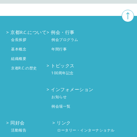
10月
5件
11月
5件
8月
3件
9月
4件
10月
4件
7月
4件
8月
京都R.C.について
例会・行事
2件
9月
4件
会長挨拶
例会プログラム
6月
4件
7月
4件
8月
基本概念
年間行事
4件
組織概要
5月
4件
6月
4件
7月
4件
トピックス
京都R.C.の歴史
100周年記念
4月
5件
5月
5件
6月
投稿なし
インフォメーション
3月
4件
4月
4件
5月
投稿なし
お知らせ
2月
4件
例会場一覧
3月
3件
4月
投稿なし
1月
4件
2月
同好会
4件
リンク
3月
投稿なし
活動報告
ロータリー・インターナショナル
1月