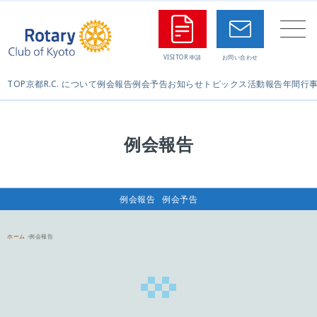
TOP
京都R.C. について
例会報告
例会予告
お知らせ
トピックス
活動報告
年間行
例会報告
例会報告
例会予告
ホーム
例会報告