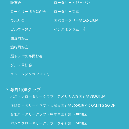
4件
2月
静友会
投稿なし
ロータリー・ジャパン
ロータリーほろにが会
ロータリー文庫
1月
投稿なし
ひねり会
国際ロータリー第2650地区
ゴルフ同好会
インスタグラム
囲碁同好会
旅行同好会
脳トレパズル同好会
グルメ同好会
ランニングクラブ (RC2)
海外姉妹クラブ
ボストンロータリークラブ（アメリカ合衆国）第7930地区
漢陽ロータリークラブ（大韓民国）第3650地区 COMING SOON
台北ロータリークラブ（中華民国）第3480地区
バンコクロータリークラブ（タイ）第3350地区