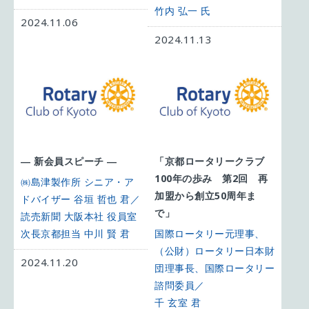
竹内 弘一 氏
2024.11.06
2024.11.13
― 新会員スピーチ ―
「京都ロータリークラブ
100年の歩み 第2回 再
㈱島津製作所 シニア・ア
加盟から創立50周年ま
ドバイザー 谷垣 哲也 君／
で」
読売新聞 大阪本社 役員室
次長京都担当 中川 賢 君
国際ロータリー元理事、
（公財）ロータリー日本財
2024.11.20
団理事長、国際ロータリー
諮問委員／
千 玄室 君