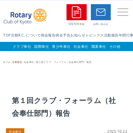
TOP
京都R.C. について
例会報告
例会予告
お知らせ
トピックス
活動報告
年間行
クラブ奉仕
国際奉仕
青少年奉仕
社会奉仕
職業奉仕
その他
ホーム
活動報告
社会奉仕
第１回クラブ・フォーラム（社会奉仕部門）報告
第１回クラブ・フォーラム（社
会奉仕部門）報告
2025.10.22
社会奉仕