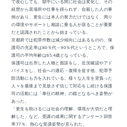
で改心しても、獄中にいる間に社会は変化し、その
経歴から居場所や仕事を得られず、自殺した人の事
例があり、更生には本人の努力だけではなく、周り
の環境やサポートし相談に乗る人が居ることが重要
だと認識されたことから始まっている。
京都府では犯罪件数は減少傾向にはあるものの、保
護司の充足率は80％代～90％代というところで、保
護司の平均年齢は65.4歳となっている。
保護司は出所した人物と面談をし、近況確認やアド
バイスをし、社会への適応・復帰を促す他、犯罪予
防活動にも力を入れている。様々な人生を背負った
人々を最後まで見放さず信じて対応をし続ける保護
司の活動には「奉仕の精神」の鏡となるべき姿勢が
あった。
「更生を助けるには社会の理解、環境が大切だと理
解した」など、受講の成果に関するアンケート回答
率77％、熱心な受講姿勢が見られた。