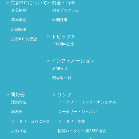
京都R.C.について
例会・行事
9月
投稿なし
会長挨拶
例会プログラム
8月
基本概念
年間行事
投稿なし
組織概要
7月
投稿なし
トピックス
京都R.C.の歴史
100周年記念
6月
投稿なし
インフォメーション
5月
投稿なし
お知らせ
例会場一覧
4月
1件
同好会
リンク
3月
投稿なし
活動報告
ロータリー・インターナショナル
2月
静友会
投稿なし
ロータリー・ジャパン
ロータリーほろにが会
ロータリー文庫
1月
投稿なし
ひねり会
国際ロータリー第2650地区