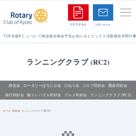
TOP
京都R.C. について
例会報告
例会予告
お知らせ
トピックス
活動報告
年間行
ランニングクラブ (RC2)
静友会
ロータリーほろにが会
ひねり会
ゴルフ同好会
囲碁同好会
旅行同好会
脳トレパズル同好会
グルメ同好会
ランニングクラブ (RC2)
ホーム
同好会
ランニングクラブ (RC2)