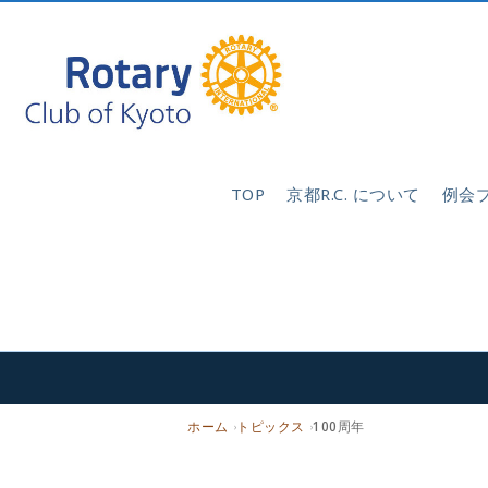
TOP
京都R.C. について
例会
ホーム
トピックス
100周年