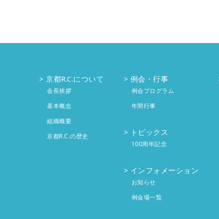
京都R.C.について
例会・行事
会長挨拶
例会プログラム
基本概念
年間行事
組織概要
トピックス
京都R.C.の歴史
100周年記念
インフォメーション
お知らせ
例会場一覧