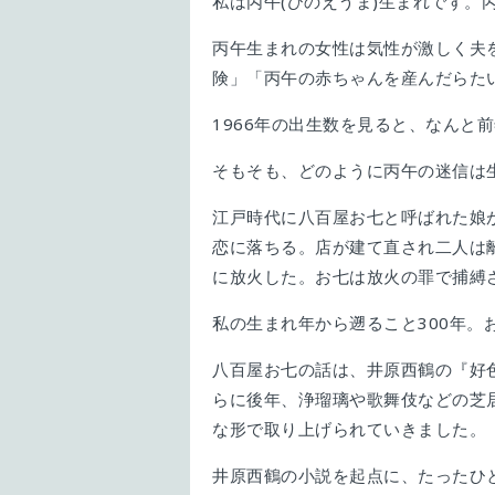
私は丙午(ひのえうま)生まれです。
丙午生まれの女性は気性が激しく夫
険」「丙午の赤ちゃんを産んだらた
1966年の出生数を見ると、なんと
そもそも、どのように丙午の迷信は
江戸時代に八百屋お七と呼ばれた娘
恋に落ちる。店が建て直され二人は
に放火した。お七は放火の罪で捕縛
私の生まれ年から遡ること300年
八百屋お七の話は、井原西鶴の『好
らに後年、浄瑠璃や歌舞伎などの芝
な形で取り上げられていきました。
井原西鶴の小説を起点に、たったひ