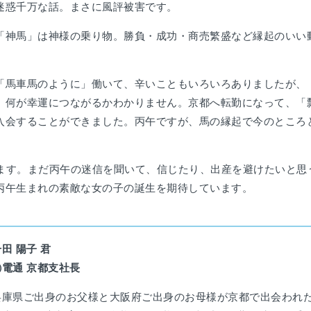
迷惑千万な話。まさに風評被害です。
「神馬」は神様の乗り物。勝負・成功・商売繁盛など縁起のいい
「馬車馬のように」働いて、辛いこともいろいろありましたが、
、何が幸運につながるかわかりません。京都へ転勤になって、「
入会することができました。丙午ですが、馬の縁起で今のところ
きます。まだ丙午の迷信を聞いて、信じたり、出産を避けたいと思
丙午生まれの素敵な女の子の誕生を期待しています。
田 陽子 君
㈱電通 京都支社長
兵庫県ご出身のお父様と大阪府ご出身のお母様が京都で出会われ