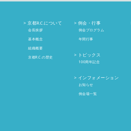
京都R.C.について
例会・行事
会長挨拶
例会プログラム
基本概念
年間行事
組織概要
トピックス
京都R.C.の歴史
100周年記念
インフォメーション
お知らせ
例会場一覧