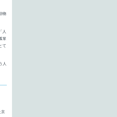
11月
5件
8月
3件
9月
4件
動物
10月
4件
7月
4件
8月
2件
9月
4件
「人
6月
4件
7月
4件
瓢箪
8月
4件
とて
5月
4件
6月
4件
7月
4件
4月
5件
5月
5件
う人
6月
投稿なし
3月
4件
4月
4件
5月
投稿なし
2月
4件
3月
3件
4月
投稿なし
1月
4件
2月
4件
3月
投稿なし
た京
1月
4件
2月
投稿なし