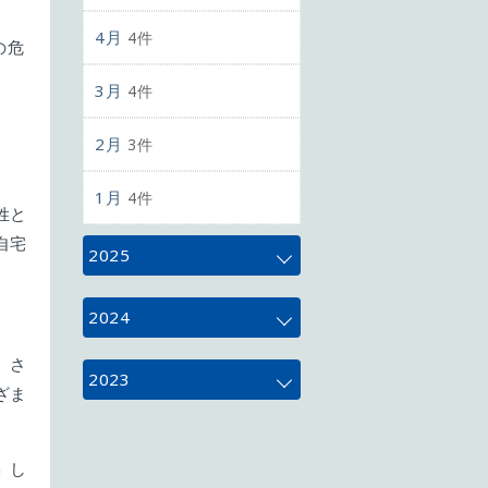
4月
4件
の危
3月
4件
2月
3件
1月
4件
姓と
自宅
2025
12月
4件
2024
。さ
11月
5件
12月
4件
2023
ざま
10月
5件
11月
4件
12月
3件
」し
9月
4件
10月
5件