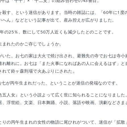
丙午は「十干」×「十二支」の組み合わせの43番目。
を殺す、という迷信があります。当時の雑誌には、「60年に1度
いへん」などという記事が出て、産み控えが広がりました。
前年の25％、数にして50万人近くも減少したとのことです。
生まれたのかご存じでしょうか。
がいた。お七の家は大火で焼け出され、避難先の寺でお七は寺小
離れ離れに。お七は「また火事になればあの人に会えるはず」と
されて鈴ヶ森刑場で火あぶりにされた。
。お七が丙午生まれだった、ということが迷信の発端なのです。
色五人女』という小説よって広く世に知られることになりました
居、浮世絵、文楽、日本舞踊、小説、落語や映画、演劇などさま
とりの丙午生まれの女性の物語に尾ひれがついて、迷信が「拡散