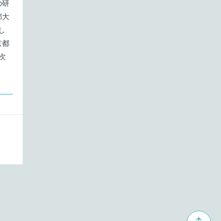
の研
都大
1月
投稿なし
し
京都
次