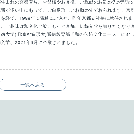
都生まれの京都育ち。お父様やお兄様、ご親戚のお勤め先が理系
究職が多い中にあって、ご自身珍しいお勤め先でおられます。京
学を経て、1988年に電通にご入社、昨年京都支社長に就任されま
た。ご趣味は和文化全般。もっと京都、伝統文化を知りたくなり
芸術大学(旧:京都造形大)通信教育部「和の伝統文化コース」に3年
編入学、2021年3月に卒業されました。
一覧へ戻る