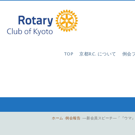
TOP
京都R.C. について
例会
ホーム
例会報告
―新会員スピーチ―「『ウマ