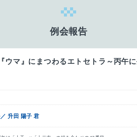
例会報告
『ウマ』にまつわるエトセトラ～丙午に
／ 升田 陽子 君