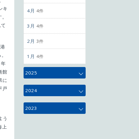
、
ンキ
4月
4件
す。
れて
3月
4件
2月
3件
入港
る。
1月
4件
3年
商館
2025
県に
平戸
12月
4件
2024
11月
5件
12月
4件
2023
よう
10月
5件
11月
4件
12月
3件
海上
9月
。
4件
10月
5件