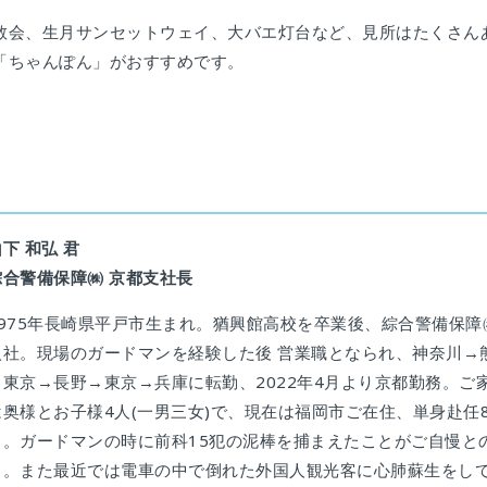
教会、生月サンセットウェイ、大バエ灯台など、見所はたくさん
「ちゃんぽん」がおすすめです。
。
下 和弘 君
綜合警備保障㈱ 京都支社長
1975年長崎県平戸市生まれ。猶興館高校を卒業後、綜合警備保障
入社。現場のガードマンを経験した後 営業職となられ、神奈川→
→東京→長野→東京→兵庫に転勤、2022年4月より京都勤務。ご
は奥様とお子様4人(一男三女)で、現在は福岡市ご在住、単身赴任
目。ガードマンの時に前科15犯の泥棒を捕まえたことがご自慢と
と。また最近では電車の中で倒れた外国人観光客に心肺蘇生をし