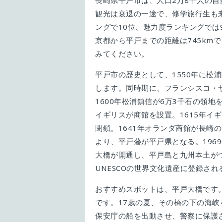
長崎県平戸市は、人口2万8千人の
観光は衰退の一途で、修学旅行生も
ングで10位、魅力度ランキングで
京都から平戸までの距離は745km
みてください。
平戸市の歴史として、1550年に松
します。同時期に、フランシスコ・
1600年松浦鎮信が6万3千石の領地
イギリスが商館を設置。1615年イ
閉鎖。1641年オランダ商館が長崎
より、平戸藩が平戸県となる。196
大橋が開通し、平戸島と九州本土がつ
UNESCOの世界文化遺産に登録され
おすすめスポットは、平戸大橋です
です。17歳の夏、その橋の下の海
保安庁の船を出動させ、警察に保護