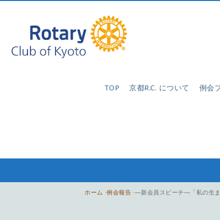
TOP
京都R.C. について
例会
ホーム
例会報告
―新会員スピーチ―「私の生