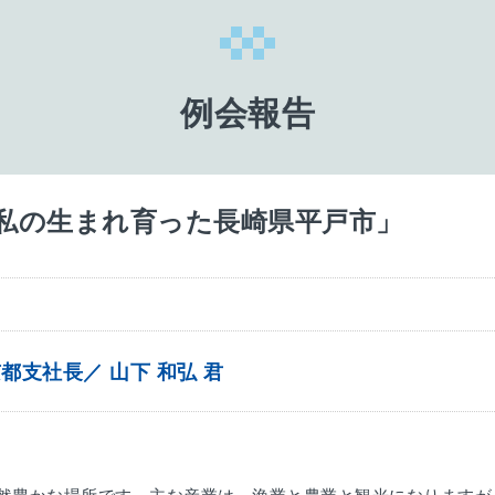
例会報告
私の生まれ育った長崎県平戸市」
都支社長／ 山下 和弘 君
。