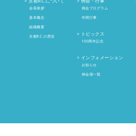
京都R.C.について
例会・行事
会長挨拶
例会プログラム
基本概念
年間行事
組織概要
トピックス
京都R.C.の歴史
100周年記念
インフォメーション
お知らせ
例会場一覧