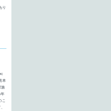
11月
5件
あり
8月
3件
9月
4件
10月
4件
7月
4件
8月
2件
9月
4件
6月
4件
7月
4件
8月
4件
5月
4件
6月
4件
7月
4件
4月
5件
5月
5件
6月
投稿なし
3月
4件
4月
4件
5月
㈱
投稿なし
熊本
2月
4件
3月
3件
4月
投稿なし
家族
8年
1月
4件
2月
4件
3月
投稿なし
のこ
て、
1月
4件
2月
投稿なし