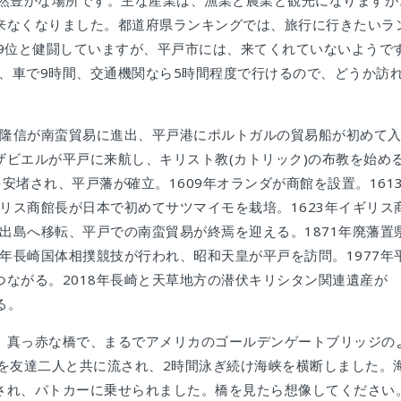
自然豊かな場所です。主な産業は、漁業と農業と観光になりますが
来なくなりました。都道府県ランキングでは、旅行に行きたいラ
は9位と健闘していますが、平戸市には、来てくれていないようで
で、車で9時間、交通機関なら5時間程度で行けるので、どうか訪
浦隆信が南蛮貿易に進出、平戸港にポルトガルの貿易船が初めて
ザビエルが平戸に来航し、キリスト教(カトリック)の布教を始め
を安堵され、平戸藩が確立。1609年オランダが商館を設置。161
ギリス商館長が日本で初めてサツマイモを栽培。1623年イギリス
の出島へ移転、平戸での南蛮貿易が終焉を迎える。1871年廃藩置
9年長崎国体相撲競技が行われ、昭和天皇が平戸を訪問。1977年
ながる。2018年長崎と天草地方の潜伏キリシタン関連遺産が
る。
。真っ赤な橋で、まるでアメリカのゴールデンゲートブリッジの
峡を友達二人と共に流され、2時間泳ぎ続け海峡を横断しました。
され、パトカーに乗せられました。橋を見たら想像してください