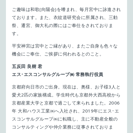
ご趣味は和歌(向陽会)を嗜まれ、毎月宮中に詠進され
ております。また、衣紋道研究会に所属され、三勅
祭、遷宮、御大礼の際にはご奉仕をされておりま
す。
平安神宮は宮中とご縁があり、またご自身も色々な
機会にご奉仕、ご挨拶に伺われるとのこと。
五反田 良樹 君
エス･エスコンサルグループ㈱ 常務執行役員
京都府向日市のご出身。現在は、奥様、お子様3人と
愛犬2匹の家族構成。学生時代も京都外大西高校から
京都産業大学と京都で過ごして来られました。2006
年 大和ハウス工業㈱へ入社され、2019年にエス･エ
スコンサルグループ㈱に転職し、主に不動産全般の
コンサルティングや仲介業務に従事されておりま