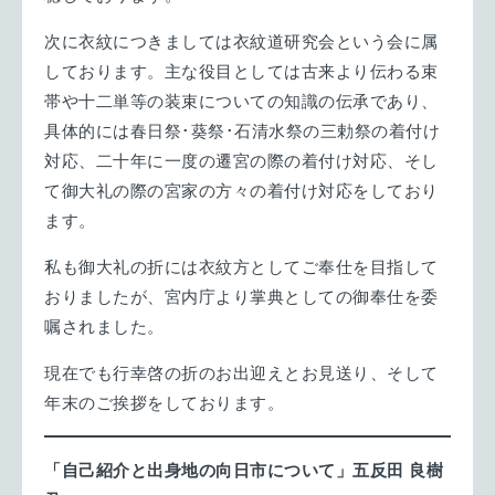
次に衣紋につきましては衣紋道研究会という会に属
しております。主な役目としては古来より伝わる束
帯や十二単等の装束についての知識の伝承であり、
具体的には春日祭･葵祭･石清水祭の三勅祭の着付け
対応、二十年に一度の遷宮の際の着付け対応、そし
て御大礼の際の宮家の方々の着付け対応をしており
ます。
私も御大礼の折には衣紋方としてご奉仕を目指して
おりましたが、宮内庁より掌典としての御奉仕を委
嘱されました。
現在でも行幸啓の折のお出迎えとお見送り、そして
年末のご挨拶をしております。
「自己紹介と出身地の向日市について」五反田
良樹