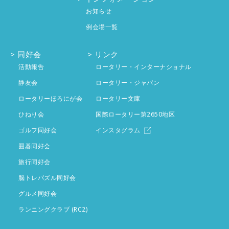
4月
4件
5月
投稿なし
お知らせ
2月
4件
例会場一覧
3月
3件
4月
投稿なし
1月
4件
2月
同好会
4件
リンク
3月
投稿なし
活動報告
ロータリー・インターナショナル
1月
4件
2月
静友会
投稿なし
ロータリー・ジャパン
ロータリーほろにが会
ロータリー文庫
1月
投稿なし
ひねり会
国際ロータリー第2650地区
ゴルフ同好会
インスタグラム
囲碁同好会
旅行同好会
脳トレパズル同好会
グルメ同好会
ランニングクラブ (RC2)