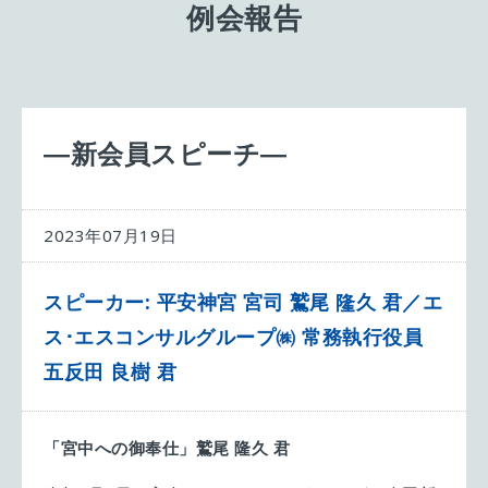
例会報告
―新会員スピーチ―
2023年07月19日
スピーカー: 平安神宮 宮司 鷲尾 隆久 君／エ
ス･エスコンサルグループ㈱ 常務執行役員
五反田 良樹 君
「宮中への御奉仕」鷲尾
隆久
君