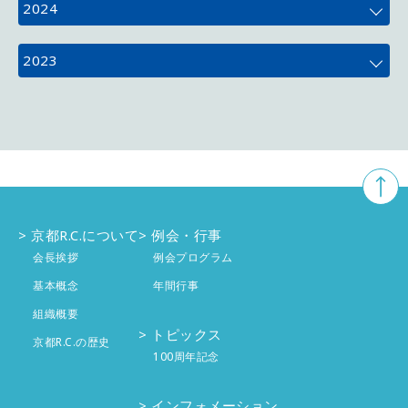
12月
4件
2024
11月
5件
12月
4件
2023
10月
5件
11月
4件
12月
3件
9月
4件
10月
5件
11月
5件
8月
3件
9月
4件
10月
4件
7月
4件
8月
京都R.C.について
例会・行事
2件
9月
4件
会長挨拶
例会プログラム
6月
4件
7月
4件
8月
基本概念
年間行事
4件
組織概要
5月
4件
6月
4件
7月
4件
トピックス
京都R.C.の歴史
100周年記念
4月
5件
5月
5件
6月
投稿なし
インフォメーション
3月
4件