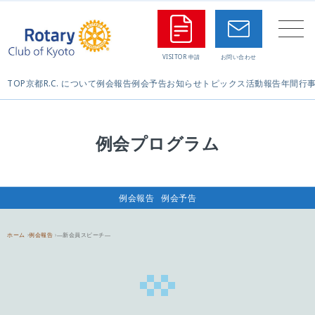
TOP
京都R.C. について
例会報告
例会予告
お知らせ
トピックス
活動報告
年間行
例会プログラム
例会報告
例会予告
ホーム
例会報告
―新会員スピーチ―