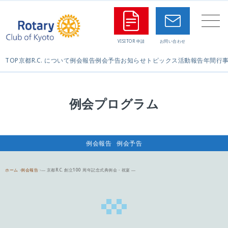
TOP
京都R.C. について
例会報告
例会予告
お知らせ
トピックス
活動報告
年間行
例会プログラム
例会報告
例会予告
ホーム
例会報告
― 京都R.C. 創立100 周年記念式典例会・祝宴 ―