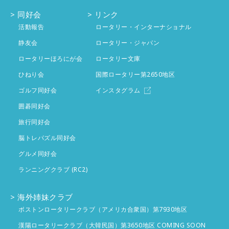
1月
4件
2月
同好会
4件
リンク
3月
投稿なし
活動報告
ロータリー・インターナショナル
1月
4件
2月
静友会
投稿なし
ロータリー・ジャパン
ロータリーほろにが会
ロータリー文庫
1月
投稿なし
ひねり会
国際ロータリー第2650地区
ゴルフ同好会
インスタグラム
囲碁同好会
旅行同好会
脳トレパズル同好会
グルメ同好会
ランニングクラブ (RC2)
海外姉妹クラブ
ボストンロータリークラブ（アメリカ合衆国）第7930地区
漢陽ロータリークラブ（大韓民国）第3650地区 COMING SOON