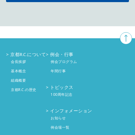
10月
5件
11月
4件
12月
3件
9月
4件
10月
5件
11月
5件
8月
3件
9月
4件
10月
4件
7月
4件
8月
京都R.C.について
例会・行事
2件
9月
4件
会長挨拶
例会プログラム
6月
4件
7月
4件
8月
基本概念
年間行事
4件
組織概要
5月
4件
6月
4件
7月
4件
トピックス
京都R.C.の歴史
100周年記念
4月
5件
5月
5件
6月
投稿なし
インフォメーション
3月
4件
4月
4件
5月
投稿なし
お知らせ
2月
4件
例会場一覧
3月
3件
4月
投稿なし