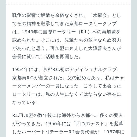
戦争の影響で解散を余儀なくされ、「水曜会」とし
てその精神を継承してきた京都ロータリークラブ
は、1949年に国際ロータリー（R.I.）への再加盟を
認められた。そこには、先輩たちの並々ならぬ努力
があったと思う。再加盟に奔走した大澤善夫さんが
会長に就いて、活動を再開した。
1954年には、京都R.C.初のアディショナルクラブ、
京都南R.C.が創立された。父の勧めもあり、私はチャ
ーターメンバーの一員になった。こうして出会った
ロータリーは、私の人生になくてはならない存在に
なっている。
R.I.再加盟の数年後には海外から京都へ、多くの要人
がやってきた。1956年には「四つのテスト」を起草
したハーバート･JテーラーR.I.会長代理が、1957年に