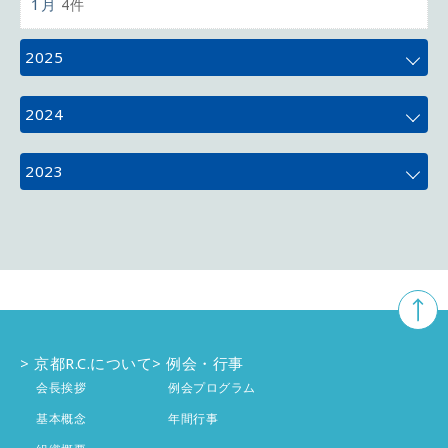
1月
4件
2025
12月
4件
2024
11月
5件
12月
4件
2023
10月
5件
11月
4件
12月
3件
9月
4件
10月
5件
11月
5件
8月
3件
9月
4件
10月
4件
7月
4件
8月
京都R.C.について
例会・行事
2件
9月
4件
会長挨拶
例会プログラム
6月
4件
7月
4件
8月
基本概念
年間行事
4件