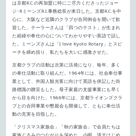
は京都R.C.の再加盟に特にご尽力くださったジョー
ジ･RミーンズR.I.事務総長が来日した。京都R.C.を中
心に、大阪など近隣のクラブが合同例会を開いて歓
迎した。テーラーさんは「四つのテスト」が生まれ
た経緯や奉仕の心についてわかりやすい英語で話し
た。ミーンズさんは「I love Kyoto Rotary」とスピ
ーチを締め括り、私たちを大いに感激させた。
京都クラブの活動は次第に活発になり、毎年、多く
の奉仕活動に取り組んだ。1964年には、社会奉仕事
業として、外国人観光客に向けて英語を併記した街
路標識の贈呈もした。母子家庭の支援事業にも早く
から目を向けた。1966年には、京都ライオンズクラ
ブとの合同事業や懇親会も開催して、ともに奉仕活
動の充実を目指した。
「クリスマス家族会」「秋の家族会」で会員たちは
家族ぐるみのつながりを深めた。小唄、清元はじめ