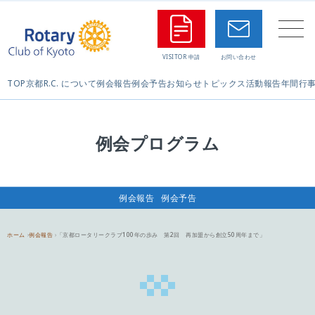
TOP
京都R.C. について
例会報告
例会予告
お知らせ
トピックス
活動報告
年間行
例会プログラム
例会報告
例会予告
ホーム
例会報告
「京都ロータリークラブ100年の歩み 第2回 再加盟から創立50周年まで」