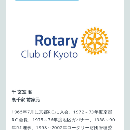
千 玄室 君
裏千家 前家元
1965年7月に京都R.C.に入会。1972～73年度京都
R.C.会長、1975～76年度地区ガバナー、1988～90
年R.I.理事、1998～2002年ロータリー財団管理委