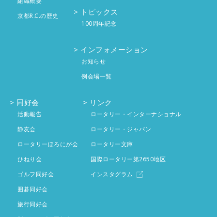
組織概要
5月
4件
6月
4件
7月
4件
トピックス
京都R.C.の歴史
100周年記念
4月
5件
5月
5件
6月
投稿なし
インフォメーション
3月
4件
4月
4件
5月
投稿なし
お知らせ
2月
4件
例会場一覧
3月
3件
4月
投稿なし
1月
4件
2月
同好会
4件
リンク
3月
投稿なし
活動報告
ロータリー・インターナショナル
1月
4件
2月
静友会
投稿なし
ロータリー・ジャパン
ロータリーほろにが会
ロータリー文庫
1月
投稿なし
ひねり会
国際ロータリー第2650地区
ゴルフ同好会
インスタグラム
囲碁同好会
旅行同好会