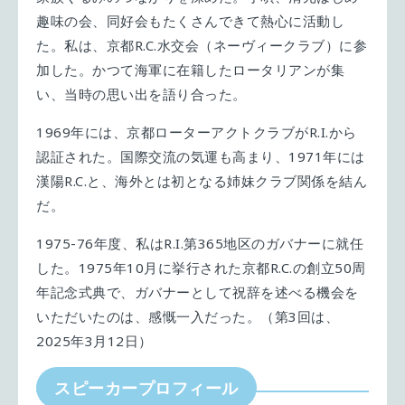
趣味の会、同好会もたくさんできて熱心に活動し
た。私は、京都R.C.水交会（ネーヴィークラブ）に参
加した。かつて海軍に在籍したロータリアンが集
い、当時の思い出を語り合った。
1969年には、京都ローターアクトクラブがR.I.から
認証された。国際交流の気運も高まり、1971年には
漢陽R.C.と、海外とは初となる姉妹クラブ関係を結ん
だ。
1975-76年度、私はR.I.第365地区のガバナーに就任
した。1975年10月に挙行された京都R.C.の創立50周
年記念式典で、ガバナーとして祝辞を述べる機会を
いただいたのは、感慨一入だった。（第3回は、
2025年3月12日）
スピーカープロフィール