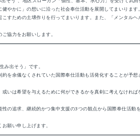
を生み出そう”、地区スローガン「個性、基本、求心力」を受けて武田
に健やかに」の想いに沿った社会奉仕活動を展開してまいります
起こすための土壌作りを行ってまいります。また、「メンタルヘ
のご協力をお願いします。
を生み出そう」です。
制約を余儀なくされていた国際奉仕活動も活発化することが予想
、或いは希望を与えるために何ができるかを真剣に考えなければ
能性の追求、継続的かつ集中支援の3つの観点から国際奉仕活動
くお願い申し上げます。