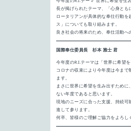
今年度のR.I.テーマ“世界に希望
長が掲げられたテーマ、「心身とも
ロータリアンが具体的な奉仕行動を
ス」についても取り組みます。
良き社会の将来のため、奉仕活動へ
国際奉仕委員長 杉本
雅士
君
今年度のR.I.テーマは「世界に希望
コロナの収束により今年度は今まで
ます。
まさに世界に希望を生み出すために
ない年度であると思います。
現地のニーズに合った支援、持続可
進して参ります。
何卒、皆様のご理解ご協力をよろし