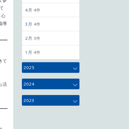
で参
て
4月
4件
「心
指導
3月
4件
2月
3件
1月
4件
きて
2025
12月
4件
2024
ら活
11月
5件
12月
4件
2023
10月
5件
11月
4件
12月
3件
9月
4件
10月
5件