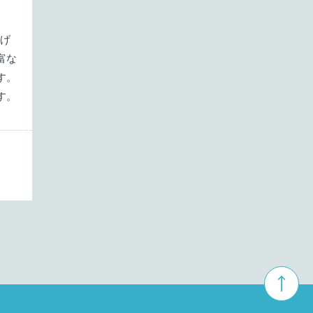
1月
投稿なし
広げ
富な
す。
す。