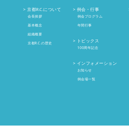
京都R.C.について
例会・行事
会長挨拶
例会プログラム
基本概念
年間行事
組織概要
トピックス
京都R.C.の歴史
100周年記念
インフォメーション
お知らせ
例会場一覧