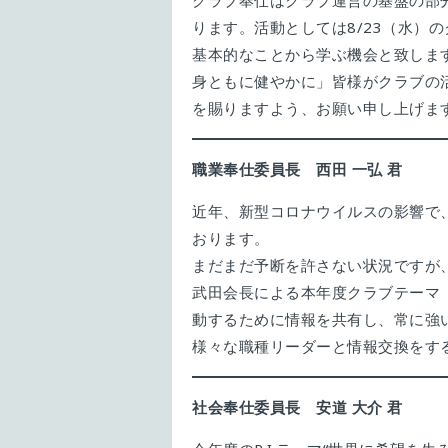
クラブ奉仕はクラブ運営の基盤の部
ります。活動としては8/23（水）
基本的なことから学ぶ機会と致します
身ともに健やかに」皆様がクラブの
を賜りますよう、お願い申し上げま
職業奉仕委員長 西田
一弘
君
近年、新型コロナウイルスの影響で
おります。
まだまだ予断を許さない状況ですが
武田会長による本年度クラブテーマ
動するために情報を共有し、常に強
様々な職種リーダーと情報交換をす
社会奉仕委員長 安道
大介
君