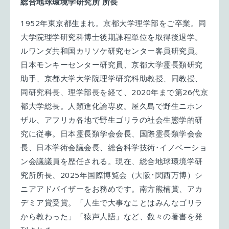
総合地球環境学研究所 所長
1952年東京都生まれ。京都大学理学部をご卒業。同
大学院理学研究科博士後期課程単位を取得後退学。
ルワンダ共和国カリソケ研究センター客員研究員。
日本モンキーセンター研究員、京都大学霊長類研究
助手、京都大学大学院理学研究科助教授、同教授、
同研究科長、理学部長を経て、2020年まで第26代京
都大学総長。人類進化論専攻。屋久島で野生ニホン
ザル、アフリカ各地で野生ゴリラの社会生態学的研
究に従事。日本霊長類学会会長、国際霊長類学会会
長、日本学術会議会長、総合科学技術･イノベーショ
ン会議議員を歴任される。現在、総合地球環境学研
究所所長、2025年国際博覧会（大阪･関西万博）シ
ニアアドバイザーをお務めです。南方熊楠賞、アカ
デミア賞受賞。「人生で大事なことはみんなゴリラ
から教わった」「猿声人語」など、数々の著書を発