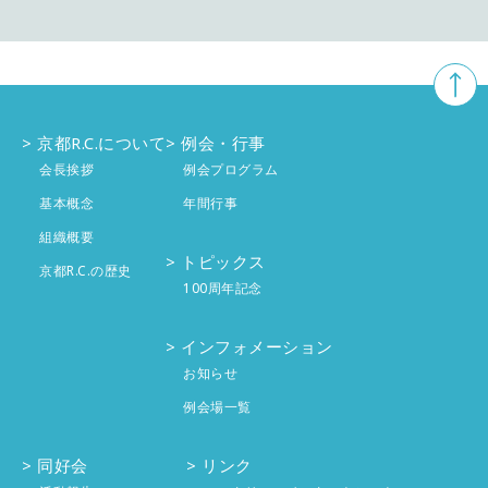
9月
4件
10月
5件
11月
5件
8月
3件
9月
4件
10月
4件
7月
4件
8月
京都R.C.について
例会・行事
2件
9月
4件
会長挨拶
例会プログラム
6月
4件
7月
4件
8月
基本概念
年間行事
4件
組織概要
5月
4件
6月
4件
7月
4件
トピックス
京都R.C.の歴史
100周年記念
4月
5件
5月
5件
6月
投稿なし
インフォメーション
3月
4件
4月
4件
5月
投稿なし
お知らせ
2月
4件
例会場一覧
3月
3件
4月
投稿なし
1月
4件
2月
同好会
4件
リンク
3月
投稿なし