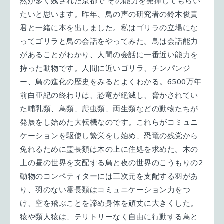
然が多く残された京都で その能力を発揮してもらい
たいと思います。昨年、鳥の声の研究者の鈴木俊貴
君と一緒に本を出しました。私はゴリラの立場にな
ってゴリラと鳥の会話をやってみた。鳥は会話能力
があることがわかり、人間の会話に一番近い能力を
持った動物です。人間に近いゴリラ、チンパンジ
ー、鳥の進化の歴史をみるとよくわかる。6500万年
前白亜紀の終わりは、恐竜が絶滅し、脅かされてい
た哺乳類、鳥類、爬虫類、両生類などの動物たちが
発展をし始めた大転機なのです。これらがコミュニ
ケーションを駆使し繁栄をし始め、恐竜の残党から
免れるために霊長類は木の上に住処を求めた。木の
上の昼の世界を支配する鳥と夜の世界のこうもりの2
動物のコンペティターには三次元を支配する羽があ
り、羽のない霊長類はコミュニケーション力をつ
け、空を飛ぶことを諦め身体を頑丈に大きくした。
猿や類人猿は、テリトリーなく自由に行動する鳥と