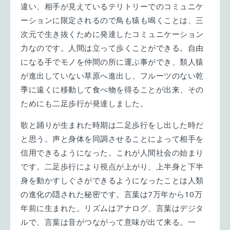
違い、相手が見えているテリトリーでのコミュニケ
ーションに限定されるので鳥も猿も鳴くことは、三
次元で生き抜くために発達したコミュニケーション
力なのです。人間は立って歩くことができる。自由
になる手でモノを仲間の所に運ぶ事ができ、類人猿
が進出していない草原へ進出し、フルーツのない乾
季に遠くに移動して食べ物を得ることが出来、その
ためにも二足歩行が発達しました。
歌と踊りが生まれた時期は二足歩行をし出した時だ
と思う。声と身体を同調させることによって相手を
信用できるようになった。これが人間社会の始まり
です。二足歩行により視点が上がり、上半身と下半
身を動かすしぐさができるようになったことは人類
の進化の隠された秘密です。言葉は7万年から10万
年前に生まれた。リズムはアナログ、言葉はデジタ
ルで、言葉は音がつながって意味が出て来る。一