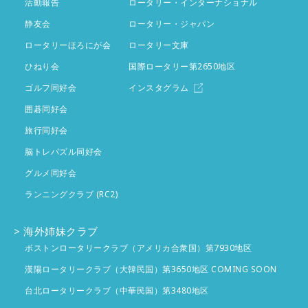
活動報告
ロータリー・インターナショナル
1月
4件
2月
静友会
投稿なし
ロータリー・ジャパン
ロータリーほろにが会
ロータリー文庫
1月
投稿なし
ひねり会
国際ロータリー第2650地区
ゴルフ同好会
インスタグラム
囲碁同好会
旅行同好会
脳トレパズル同好会
グルメ同好会
ランニングクラブ (RC2)
海外姉妹クラブ
ボストンロータリークラブ（アメリカ合衆国）第7930地区
漢陽ロータリークラブ（大韓民国）第3650地区 COMING SOON
台北ロータリークラブ（中華民国）第3480地区