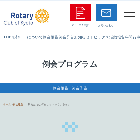
TOP
京都R.C. について
例会報告
例会予告
お知らせ
トピックス
活動報告
年間行
例会プログラム
例会報告
例会予告
ホーム
例会報告
「動物たちは何をしゃべっているか」