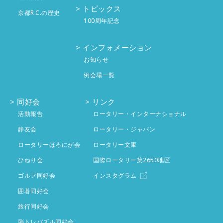
6月
4件
7月
4件
トピックス
京都R.C.の歴史
100周年記念
4月
5件
5月
5件
6月
投稿なし
インフォメーション
3月
4件
4月
4件
5月
投稿なし
お知らせ
2月
4件
例会場一覧
3月
3件
4月
投稿なし
1月
4件
2月
同好会
4件
リンク
3月
投稿なし
活動報告
ロータリー・インターナショナル
1月
4件
2月
静友会
投稿なし
ロータリー・ジャパン
ロータリーほろにが会
ロータリー文庫
1月
投稿なし
ひねり会
国際ロータリー第2650地区
ゴルフ同好会
インスタグラム
囲碁同好会
旅行同好会
脳トレパズル同好会