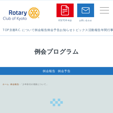
TOP
京都R.C. について
例会報告
例会予告
お知らせ
トピックス
活動報告
年間行
例会プログラム
例会報告
例会予告
ホーム
例会報告
「少年非行の現状について」