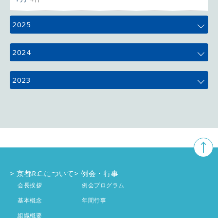
2025
12月
4件
2024
11月
5件
12月
4件
2023
10月
5件
11月
4件
12月
3件
9月
4件
10月
5件
11月
5件
8月
3件
9月
4件
10月
4件
7月
4件
8月
京都R.C.について
例会・行事
2件
9月
4件
会長挨拶
例会プログラム
6月
4件
7月
4件
8月
基本概念
年間行事
4件
組織概要
5月
4件