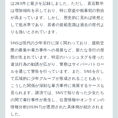
は283件と最少を記録しました。ただし、直近数年
は増加傾向を示しており、特に窃盗や粗暴犯の割合
が高まっています。しかし、歴史的に見れば依然と
して低水準であり、若者の規範意識は過去の世代よ
りも強いとされています。
SNSは現代の少年非行に深く関わっており、援助交
際の募集や暴力事件への発展など、新たな非行の形
態が生まれています。特定のハッシュタグを使った
違法行為の勧誘が広がり、警察はサイバーパトロー
ルを通じて警告を行っています。また、SNSを介し
て広域的に少年グループが形成されることもあり、
こうした関係が深刻な暴力事件に発展するケースも
見られます。講演では、SNSで知り合った少女たち
の間で暴行事件が発生し、位置情報やオンラインの
情報分析(OSINT)が悪用された具体例が紹介されま
した。