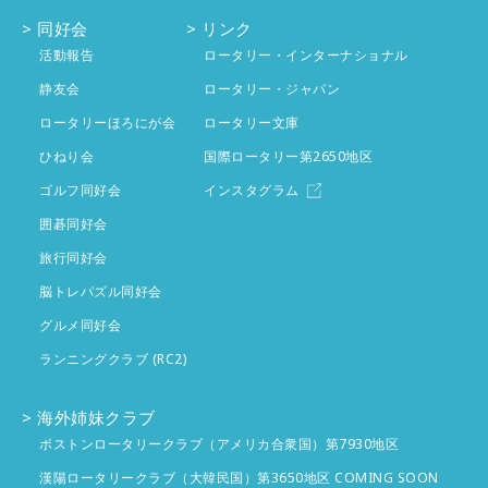
1月
4件
2月
同好会
4件
リンク
3月
投稿なし
活動報告
ロータリー・インターナショナル
1月
4件
2月
静友会
投稿なし
ロータリー・ジャパン
ロータリーほろにが会
ロータリー文庫
1月
投稿なし
ひねり会
国際ロータリー第2650地区
ゴルフ同好会
インスタグラム
囲碁同好会
旅行同好会
脳トレパズル同好会
グルメ同好会
ランニングクラブ (RC2)
海外姉妹クラブ
ボストンロータリークラブ（アメリカ合衆国）第7930地区
漢陽ロータリークラブ（大韓民国）第3650地区 COMING SOON