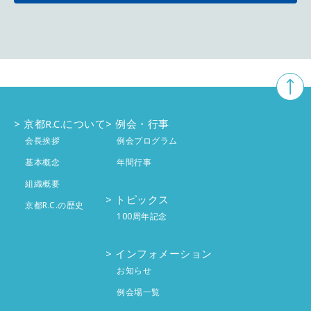
10月
5件
11月
4件
12月
3件
9月
4件
10月
5件
11月
5件
8月
3件
9月
4件
10月
4件
7月
4件
8月
京都R.C.について
例会・行事
2件
9月
4件
会長挨拶
例会プログラム
6月
4件
7月
4件
8月
基本概念
年間行事
4件
組織概要
5月
4件
6月
4件
7月
4件
トピックス
京都R.C.の歴史
100周年記念
4月
5件
5月
5件
6月
投稿なし
インフォメーション
3月
4件
4月
4件
5月
投稿なし
お知らせ
2月
4件
例会場一覧
3月
3件
4月
投稿なし