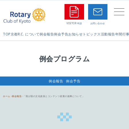
TOP
京都R.C. について
例会報告
例会予告
お知らせ
トピックス
活動報告
年間行
例会プログラム
例会報告
例会予告
ホーム
例会報告
「我が国の文化政策とコンテンツ産業の振興について」