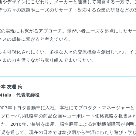
地やデザインにこだわり、メーカーと連携して開発する一方で、
持つ方々の課題やニーズのリサーチ・対応する企業の研修などの
EIの実現にも繋がるアプローチ。障がい者ニーズを起点にしたサ
ネスの成長に繋がると考えている。
らも可視化されにくい。多様な人々の交流機会を創出しつつ、イ
さまの力も借りながら取り組んでまいりたい。
本 友理 氏
㈱Halu 代表取締役
2007年トヨタ自動車に入社。本社にてプロダクトマネージャーと
てグローバル戦略車の商品企画やコーポレート価格戦略を担当さ
した。2016年ご長男を出産。脳性麻痺による運動機能障害が判明
育児を通して、現在の日本では幼少期から生涯にわたり遊び・学