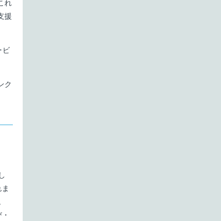
11月
5件
これ
支援
8月
3件
9月
4件
10月
4件
7月
4件
8月
2件
9月
ービ
4件
6月
4件
7月
4件
8月
4件
ンク
5月
4件
6月
4件
7月
4件
4月
5件
5月
5件
6月
投稿なし
3月
4件
4月
4件
5月
投稿なし
2月
4件
3月
3件
4月
投稿なし
し
1月
4件
れま
2月
4件
3月
投稿なし
。
び・
1月
4件
2月
投稿なし