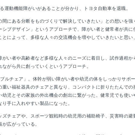
よる運動機能障がいがあることが分かり、トヨタ自動車を退職。
の間にある分断をものづくりで解決していきたい」との想いを強
ーシブデザイン」というアプローチで、障がい者と健常者が共に
ことによって、多様な人々の交流機会を増やしていきたいと思い
障がい者や高齢者など多様な人々のニーズに着目し、試作過程か
れながら共に創っていくというアプローチ。
タブルチェア」。体幹が弱い障がい者や幼児の体をしっかりサポ
の重い福祉器具のチェアと異なり、コンパクトに折りたたんでの
い幼児とその家族の外出機会の創出に繋がった。健常児でも使い
なり手に入れやすい製品になった。
ッズチェアや、スポーツ観戦時の幼児用の補助椅子、災害時の避
幅が広がっている。