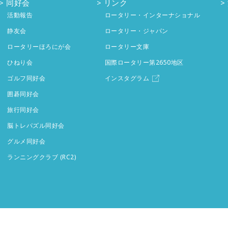
同好会
リンク
活動報告
ロータリー・インターナショナル
静友会
ロータリー・ジャパン
ロータリーほろにが会
ロータリー文庫
ひねり会
国際ロータリー第2650地区
ゴルフ同好会
インスタグラム
囲碁同好会
旅行同好会
脳トレパズル同好会
グルメ同好会
ランニングクラブ (RC2)