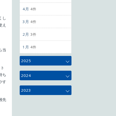
4月
4件
くし
3月
4件
使え
、
2月
3件
1月
4件
ら当
2025
ート
12月
持ち
4件
2024
やす
11月
5件
12月
4件
2023
難先
10月
5件
11月
4件
12月
3件
9月
4件
10月
5件