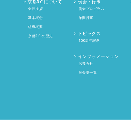
京都R.C.について
例会・行事
会長挨拶
例会プログラム
基本概念
年間行事
組織概要
トピックス
京都R.C.の歴史
100周年記念
インフォメーション
お知らせ
例会場一覧