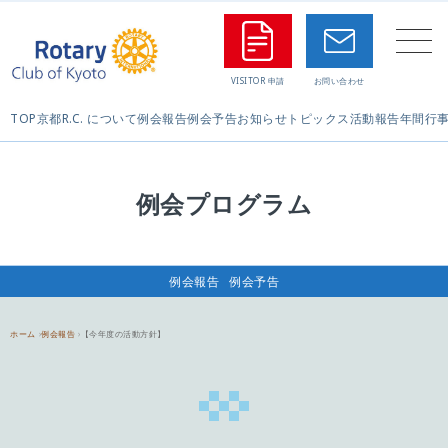
TOP
京都R.C. について
例会報告
例会予告
お知らせ
トピックス
活動報告
年間行
例会プログラム
例会報告
例会予告
ホーム
例会報告
【今年度の活動方針】