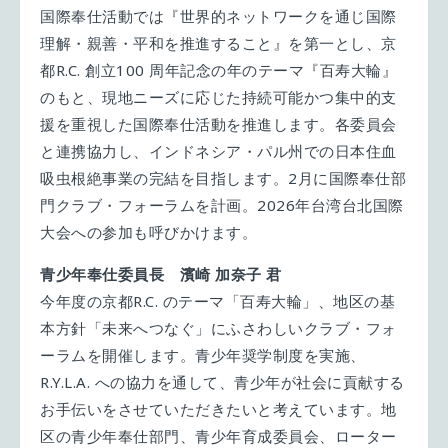
国際奉仕活動では『世界的ネットワークを通じ国際
理解・親善・平和を推進すること』を第一とし、京
都R.C. 創立100 周年記念の年のテーマ『百寿大輪』
のもと、現地ニーズに応じた持続可能かつ集中的支
援を重視した国際奉仕活動を推進します。各委員会
と連携協力し、インドネシア・パル州での日本住血
吸虫根絶事業の完結を目指します。2月に国際奉仕部
門クラブ・フォーラムを計画。2026年台湾台北国際
大会への参加も呼びかけます。
青少年奉仕委員長 濱崎 加奈子 君
今年度の京都R.C. のテーマ「百寿大輪」、地区の基
本方針「未来へつなぐ」にふさわしいクラブ・フォ
ーラムを開催します。青少年奨学制度を実施、
R.Y.L.A. への協力を通して、青少年が社会に貢献する
お手伝いをさせていただきたいと考えています。地
区の青少年奉仕部門、青少年育成委員会、ローター