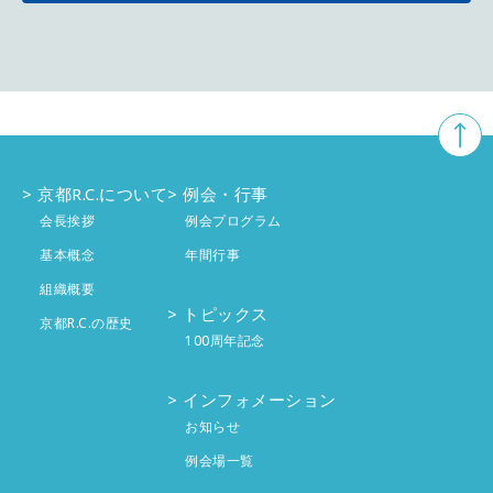
10月
5件
11月
4件
12月
3件
9月
4件
10月
5件
11月
5件
8月
3件
9月
4件
10月
4件
7月
4件
8月
京都R.C.について
例会・行事
2件
9月
4件
会長挨拶
例会プログラム
6月
4件
7月
4件
8月
基本概念
年間行事
4件
組織概要
5月
4件
6月
4件
7月
4件
トピックス
京都R.C.の歴史
100周年記念
4月
5件
5月
5件
6月
投稿なし
インフォメーション
3月
4件
4月
4件
5月
投稿なし
お知らせ
2月
4件
例会場一覧
3月
3件
4月
投稿なし