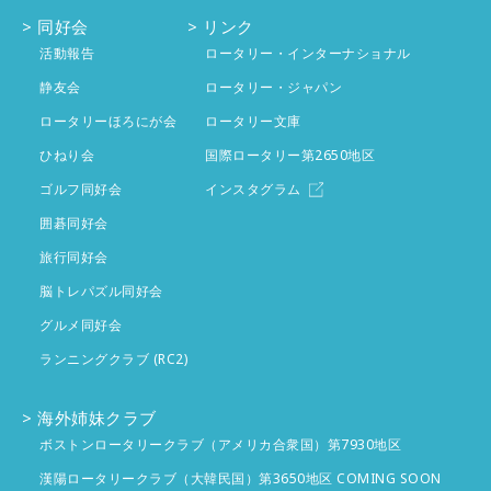
1月
4件
2月
同好会
4件
リンク
3月
投稿なし
活動報告
ロータリー・インターナショナル
1月
4件
2月
静友会
投稿なし
ロータリー・ジャパン
ロータリーほろにが会
ロータリー文庫
1月
投稿なし
ひねり会
国際ロータリー第2650地区
ゴルフ同好会
インスタグラム
囲碁同好会
旅行同好会
脳トレパズル同好会
グルメ同好会
ランニングクラブ (RC2)
海外姉妹クラブ
ボストンロータリークラブ（アメリカ合衆国）第7930地区
漢陽ロータリークラブ（大韓民国）第3650地区 COMING SOON