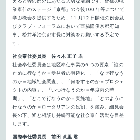
えると幹の部分にあたる大切な活動です。皆様の職
業奉仕のステージ「京都」の今後100 年等について
学ぶ機会を提供するため、11 月12 日開催の例会及
びクラブ・フォーラムにおいて西脇隆俊京都府知
事、松井孝治京都市長に対談をお願いする予定で
す。
社会奉仕委員長 佐々木 正子 君
社会奉仕委員会は地区奉仕事業の6 つの要素「誰の
ために行なうか＝受益者の明確化」、「なぜ行なう
のか＝地域社会調査」、「何をするのか＝プロジェ
クトの内容」、「いつ行なうのか＝年度内の時
期」、「どこで行なうのか＝実施地」「どのように
行なうのか＝ロータリアンの役割」を鑑み、細見会
長の下、皆と相談し持続可能な社会奉仕活動を目差
します。
国際奉仕委員長 前田 眞里 君