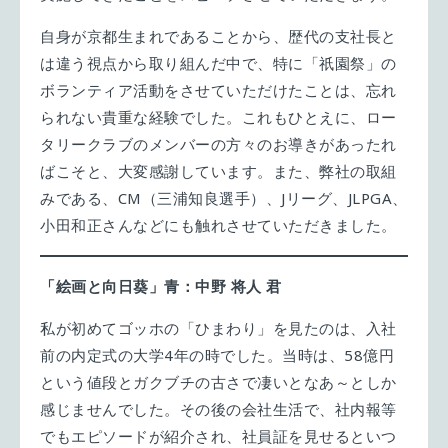
自身が京都生まれであることから、歴代の支社長と
は違う視点から取り組んだ中で、特に「祇園祭」の
ボランティア活動をさせていただけたことは、忘れ
られない貴重な経験でした。これもひとえに、ロー
タリークラブのメンバーの方々のお導きがあったれ
ばこそと、大変感謝しています。また、弊社の取組
みである、CM（三浦知良選手）、Jリーグ、JLPGA、
小田和正さんなどにも触れさせていただきました。
「絵画と向日葵」青：中野 将人 君
私が初めてゴッホの「ひまわり」を見たのは、入社
前の内定式の大学4年の時でした。当時は、58億円
という値段とガクブチの古さで凄いとなあ～としか
感じませんでした。その後の会社生活で、社内報等
でもエピソードが紹介され、社員証を見せるといつ