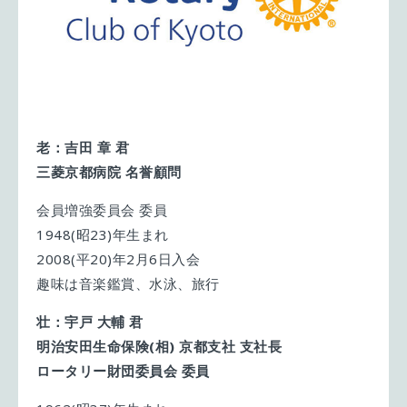
老：吉田 章 君
三菱京都病院 名誉顧問
会員増強委員会 委員
1948(昭23)年生まれ
2008(平20)年2月6日入会
趣味は音楽鑑賞、水泳、旅行
壮：宇戸 大輔 君
明治安田生命保険(相) 京都支社 支社長
ロータリー財団委員会 委員