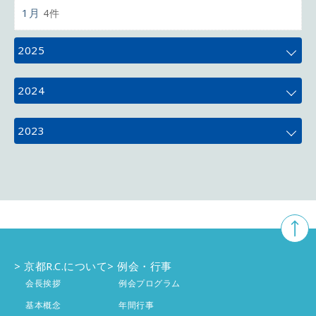
1月
4件
2025
12月
4件
2024
11月
5件
12月
4件
2023
10月
5件
11月
4件
12月
3件
9月
4件
10月
5件
11月
5件
8月
3件
9月
4件
10月
4件
7月
4件
8月
京都R.C.について
例会・行事
2件
9月
4件
会長挨拶
例会プログラム
6月
4件
7月
4件
8月
基本概念
年間行事
4件