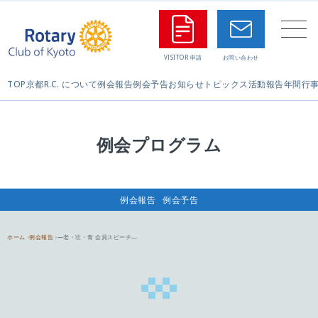
TOP
京都R.C. について
例会報告
例会予告
お知らせ
トピックス
活動報告
年間行
例会プログラム
例会報告
例会予告
ホーム
例会報告
—老・壮・青 会員スピーチ―