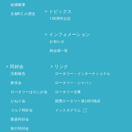
組織概要
5月
4件
6月
4件
7月
4件
トピックス
京都R.C.の歴史
100周年記念
4月
5件
5月
5件
6月
投稿なし
インフォメーション
3月
4件
4月
4件
5月
投稿なし
お知らせ
2月
4件
例会場一覧
3月
3件
4月
投稿なし
1月
4件
2月
同好会
4件
リンク
3月
投稿なし
活動報告
ロータリー・インターナショナル
1月
4件
2月
静友会
投稿なし
ロータリー・ジャパン
ロータリーほろにが会
ロータリー文庫
1月
投稿なし
ひねり会
国際ロータリー第2650地区
ゴルフ同好会
インスタグラム
囲碁同好会
旅行同好会